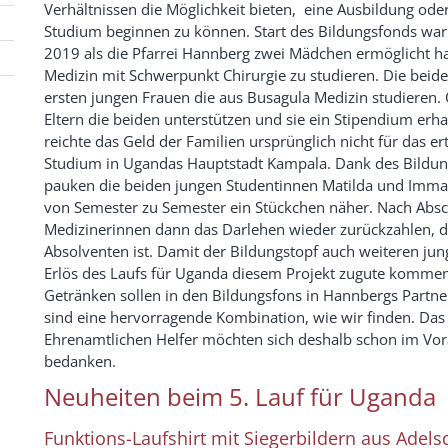
Verhältnissen die Möglichkeit bieten, eine Ausbildung oder
Studium beginnen zu können. Start des Bildungsfonds wa
2019 als die Pfarrei Hannberg zwei Mädchen ermöglicht h
Medizin mit Schwerpunkt Chirurgie zu studieren. Die beide
ersten jungen Frauen die aus Busagula Medizin studieren.
Eltern die beiden unterstützen und sie ein Stipendium erha
reichte das Geld der Familien ursprünglich nicht für das e
Studium in Ugandas Hauptstadt Kampala. Dank des Bildun
pauken die beiden jungen Studentinnen Matilda und Im
von Semester zu Semester ein Stückchen näher. Nach Absc
Medizinerinnen dann das Darlehen wieder zurückzahlen, d
Absolventen ist. Damit der Bildungstopf auch weiteren ju
Erlös des Laufs für Uganda diesem Projekt zugute kommen
Getränken sollen in den Bildungsfons in Hannbergs Partne
sind eine hervorragende Kombination, wie wir finden. Da
Ehrenamtlichen Helfer möchten sich deshalb schon im Vora
bedanken.
Neuheiten beim 5. Lauf für Uganda
Funktions-Laufshirt mit Siegerbildern aus Ade