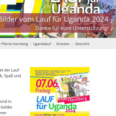
Lauf für Uganda 2024
nke für eure Unterstützung!
r Pfarrei Hannberg
Ugandalauf
Strecken
Übersicht
et der Lauf
ck, Spaß und
fond in
 Gelder
eren