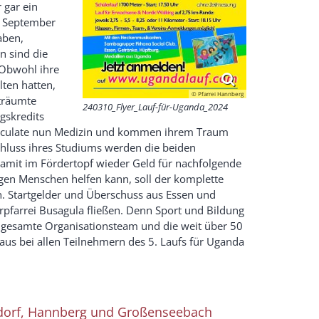
 gar ein
r September
aben,
n sind die
 Obwohl ihre
lten hatten,
© Pfarrei Hannberg
rträumte
240310_Flyer_Lauf-für-Uganda_2024
gskredits
maculate nun Medizin und kommen ihrem Traum
hluss ihres Studiums werden die beiden
amit im Fördertopf wieder Geld für nachfolgende
ngen Menschen helfen kann, soll der komplette
. Startgelder und Überschuss aus Essen und
rpfarrei Busagula fließen. Denn Sport und Bildung
s gesamte Organisationsteam und die weit über 50
us bei allen Teilnehmern des 5. Laufs für Uganda
lsdorf, Hannberg und Großenseebach