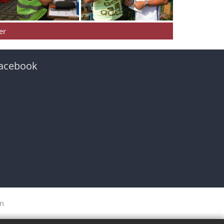
er
acebook
in