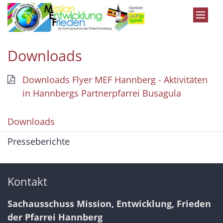
Zum Inhalt springen
Downloads
Downloads Flyer MEF Hannberg - Aktivitäten
in Hannbergs Partnerpfarrei Busagula
Downloads
Presseberichte
Kontakt
Sachausschuss Mission, Entwicklung, Frieden
der Pfarrei Hannberg