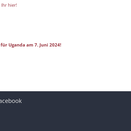
Ihr hier!
für Uganda am 7. Juni 2024!
acebook