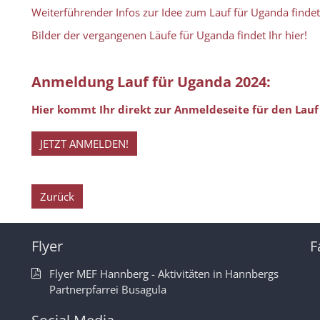
Weiterführender Infos zur Idee zum Lauf für Uganda findet 
Bilder der vergangenen Läufe für Uganda findet Ihr hier!
Anmeldung Lauf für Uganda 2024:
Hier kommt Ihr direkt zur Anmeldeseite für den Lauf 
JETZT ANMELDEN!
Zurück
Flyer
F
Flyer MEF Hannberg - Aktivitäten in Hannbergs
Partnerpfarrei Busagula